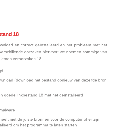
stand 18
nload en correct geïnstalleerd en het probleem met het
n verschillende oorzaken hiervoor: we noemen sommige van
blemen veroorzaken 18:
gd
gedownload (download het bestand opnieuw van dezelfde bron
en goede linkbestand 18 met het geïnstalleerd
f malware
eeft niet de juiste bronnen voor de computer of er zijn
alleerd om het programma te laten starten