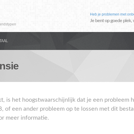
Heb je problemen met onb
Je bent op goede plek, 
andstypen
TAAL
nsie
kt, is het hoogstwaarschijnlijk dat je een probleem
8, of een ander probleem op te lossen met dit best
or meer informatie.