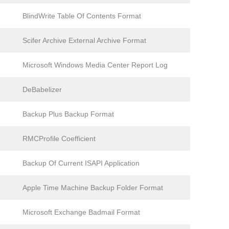
BlindWrite Table Of Contents Format
Scifer Archive External Archive Format
Microsoft Windows Media Center Report Log
DeBabelizer
Backup Plus Backup Format
RMCProfile Coefficient
Backup Of Current ISAPI Application
Apple Time Machine Backup Folder Format
Microsoft Exchange Badmail Format