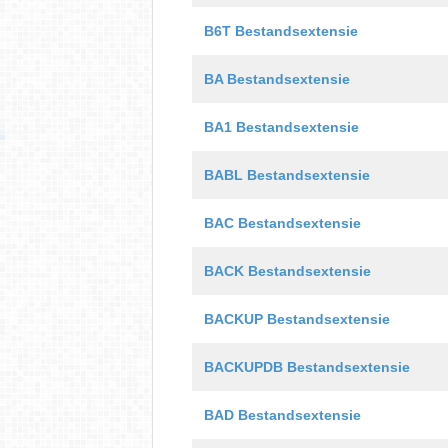
B6T
Bestandsextensie
BA
Bestandsextensie
BA1
Bestandsextensie
BABL
Bestandsextensie
BAC
Bestandsextensie
BACK
Bestandsextensie
BACKUP
Bestandsextensie
BACKUPDB
Bestandsextensie
BAD
Bestandsextensie