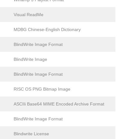
Visual ReadMe
MDBG Chinese-English Dictionary
BlindWrite Image Format
BlindWrite Image
BlindWrite Image Format
RISC OS PNG Bitmap Image
ASCIIi Base64 MIME Encoded Archive Format
BlindWrite Image Format
Blindwrite License