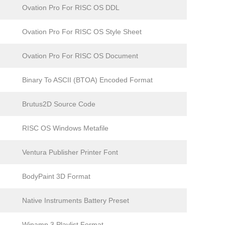
Ovation Pro For RISC OS DDL
Ovation Pro For RISC OS Style Sheet
Ovation Pro For RISC OS Document
Binary To ASCII (BTOA) Encoded Format
Brutus2D Source Code
RISC OS Windows Metafile
Ventura Publisher Printer Font
BodyPaint 3D Format
Native Instruments Battery Preset
Winamp 3 Playlist Format