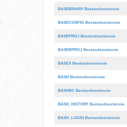
BASEBINARY
Bestandsextensie
BASECONFIG
Bestandsextensie
BASEPROJ
Bestandsextensie
BASERPROJ
Bestandsextensie
BASEX
Bestandsextensie
BASH
Bestandsextensie
BASHRC
Bestandsextensie
BASH_HISTORY
Bestandsextensie
BASH_LOGIN
Bestandsextensie