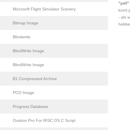
"pdf"
Microsoft Flight Simulator Scenery
komt j
- als 
Bitmap Image
hebbe
Blindwrite
BlindWrite Image
BlindWrite Image
B1 Compressed Archive
PCO Image
Progress Database
Ovation Pro For RISC OS C Script