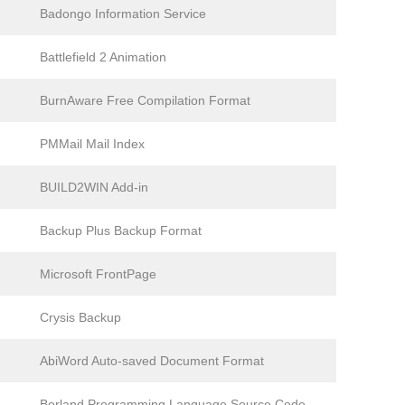
Badongo Information Service
Battlefield 2 Animation
BurnAware Free Compilation Format
PMMail Mail Index
BUILD2WIN Add-in
Backup Plus Backup Format
Microsoft FrontPage
Crysis Backup
AbiWord Auto-saved Document Format
Borland Programming Language Source Code