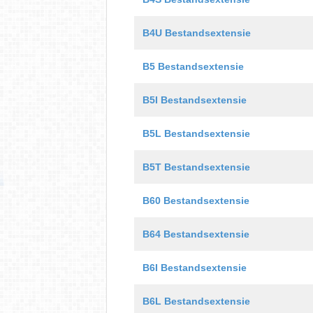
B4U
Bestandsextensie
B5
Bestandsextensie
B5I
Bestandsextensie
B5L
Bestandsextensie
B5T
Bestandsextensie
B60
Bestandsextensie
B64
Bestandsextensie
B6I
Bestandsextensie
B6L
Bestandsextensie