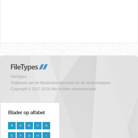
FileTypes
Databank van de Bestandsextensieen en de bestandstypen
Copyright © 2017-2026 Alle rechten voorbehouden
Blader op alfabet
#
A
B
C
D
E
F
G
H
I