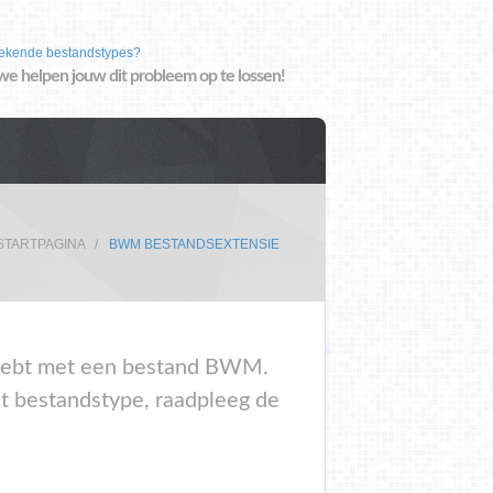
ekende bestandstypes?
we helpen jouw dit probleem op te lossen!
STARTPAGINA
BWM BESTANDSEXTENSIE
em hebt met een bestand BWM.
t bestandstype, raadpleeg de