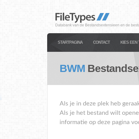
Databank van de Bestandsextensieen en de best
STARTPAGINA
CONTACT
KIES EEN 
BWM
Bestandse
Als je in deze plek heb gera
Als je het bestand wilt open
informatie op deze pagina vo