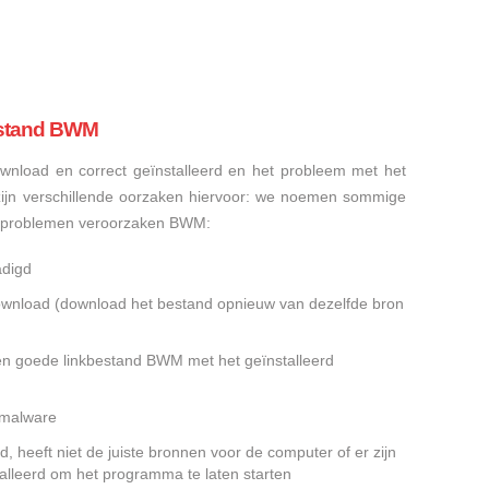
estand BWM
nload en correct geïnstalleerd en het probleem met het
ijn verschillende oorzaken hiervoor: we noemen sommige
dsproblemen veroorzaken BWM:
adigd
gedownload (download het bestand opnieuw van dezelfde bron
en goede linkbestand BWM met het geïnstalleerd
f malware
 heeft niet de juiste bronnen voor de computer of er zijn
alleerd om het programma te laten starten