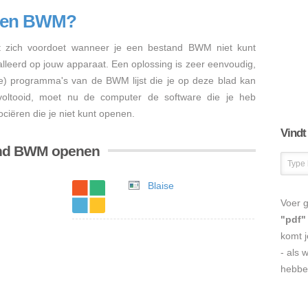
enen BWM?
 zich voordoet wanneer je een bestand BWM niet kunt
talleerd op jouw apparaat. Een oplossing is zeer eenvoudig,
re) programma's van de BWM lijst die je op deze blad kan
s voltooid, moet nu de computer de software die je heb
iëren die je niet kunt openen.
Vindt
and BWM openen
Blaise
Voer g
"pdf"
komt j
- als 
hebbe