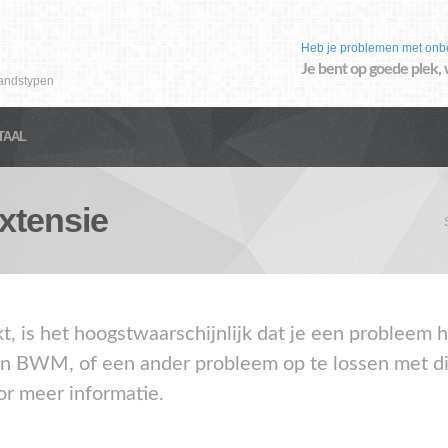
Heb je problemen met onb
Je bent op goede plek, 
andstypen
TAAL
xtensie
akt, is het hoogstwaarschijnlijk dat je een proble
en BWM, of een ander probleem op te lossen met di
or meer informatie.