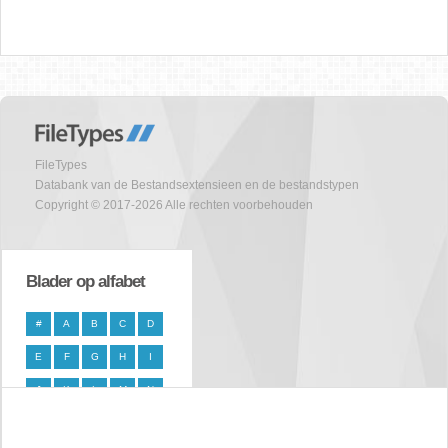
FileTypes
Databank van de Bestandsextensieen en de bestandstypen
Copyright © 2017-2026 Alle rechten voorbehouden
Blader op alfabet
#
A
B
C
D
E
F
G
H
I
J
K
L
M
N
O
P
Q
R
S