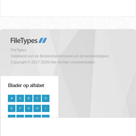
FileTypes
Databank van de Bestandsextensieen en de bestandstypen
Copyright © 2017-2026 Alle rechten voorbehouden
Blader op alfabet
#
A
B
C
D
E
F
G
H
I
J
K
L
M
N
O
P
Q
R
S