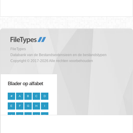
FileTypes
Databank van de Bestandsextensieen en de bestandstypen
Copyright © 2017-2026 Alle rechten voorbehouden
Blader op alfabet
#
A
B
C
D
E
F
G
H
I
J
K
L
M
N
O
P
Q
R
S