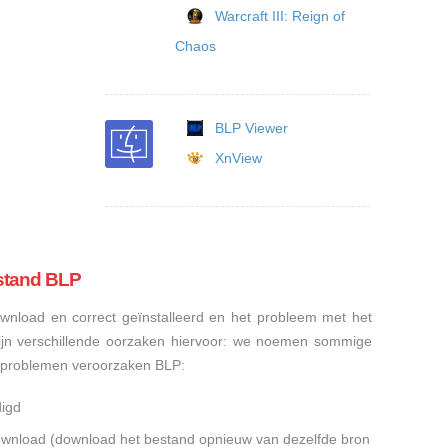
Warcraft III: Reign of
Chaos
BLP Viewer
XnView
stand BLP
nload en correct geïnstalleerd en het probleem met het
ijn verschillende oorzaken hiervoor: we noemen sommige
sproblemen veroorzaken BLP:
digd
gedownload (download het bestand opnieuw van dezelfde bron