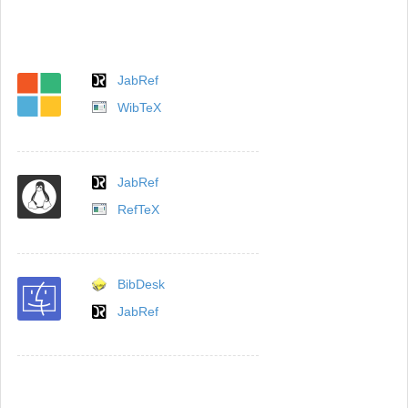
JabRef
WibTeX
JabRef
RefTeX
BibDesk
JabRef