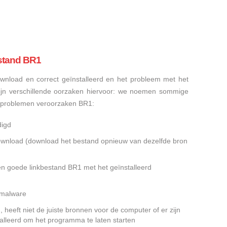
stand BR1
nload en correct geïnstalleerd en het probleem met het
ijn verschillende oorzaken hiervoor: we noemen sommige
sproblemen veroorzaken BR1:
digd
gedownload (download het bestand opnieuw van dezelfde bron
en goede linkbestand BR1 met het geïnstalleerd
f malware
heeft niet de juiste bronnen voor de computer of er zijn
alleerd om het programma te laten starten