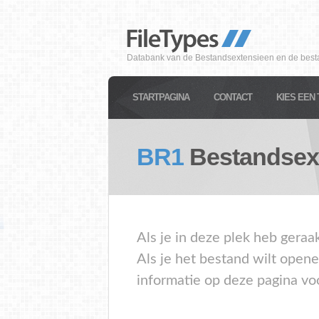
Databank van de Bestandsextensieen en de best
STARTPAGINA
CONTACT
KIES EEN 
BR1
Bestandsex
Als je in deze plek heb geraa
Als je het bestand wilt open
informatie op deze pagina vo