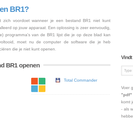
nen BR1?
 zich voordoet wanneer je een bestand BR1 niet kunt
talleerd op jouw apparaat. Een oplossing is zeer eenvoudig,
re) programma's van de BR1 lijst die je op deze blad kan
s voltooid, moet nu de computer de software die je heb
iëren die je niet kunt openen.
Vindt
and BR1 openen
Total Commander
Voer g
"pdf"
komt j
- als 
hebbe