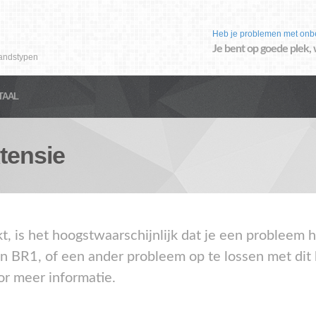
Heb je problemen met onb
Je bent op goede plek, 
andstypen
TAAL
tensie
kt, is het hoogstwaarschijnlijk dat je een problee
en BR1, of een ander probleem op te lossen met dit
or meer informatie.