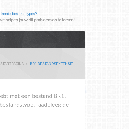
ekende bestandstypes?
we helpen jouw dit probleem op te lossen!
STARTPAGINA
BR1 BESTANDSEXTENSIE
m hebt met een bestand BR1.
 bestandstype, raadpleeg de