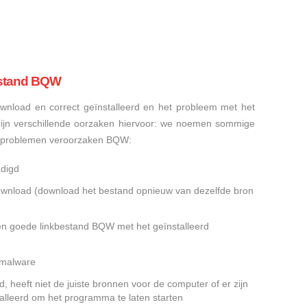
estand BQW
nload en correct geïnstalleerd en het probleem met het
ijn verschillende oorzaken hiervoor: we noemen sommige
sproblemen veroorzaken BQW:
digd
gedownload (download het bestand opnieuw van dezelfde bron
en goede linkbestand BQW met het geïnstalleerd
f malware
heeft niet de juiste bronnen voor de computer of er zijn
alleerd om het programma te laten starten