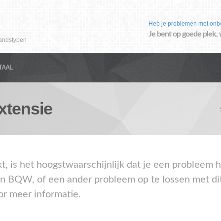
Heb je problemen met onb
Je bent op goede plek, 
andstypen
TAAL
xtensie
akt, is het hoogstwaarschijnlijk dat je een problee
en BQW, of een ander probleem op te lossen met di
or meer informatie.