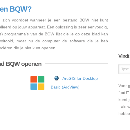
enen BQW?
 zich voordoet wanneer je een bestand BQW niet kunt
talleerd op jouw apparaat. Een oplossing is zeer eenvoudig,
re) programma's van de BQW lijst die je op deze blad kan
s voltooid, moet nu de computer de software die je heb
iëren die je niet kunt openen.
Vindt
and BQW openen
ArcGIS for Desktop
Voer g
Basic (ArcView)
"pdf"
komt j
- als 
hebbe