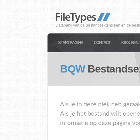
Databank van de Bestandsextensieen en de best
STARTPAGINA
CONTACT
KIES EEN 
BQW
Bestandse
Als je in deze plek heb gera
Als je het bestand wilt open
informatie op deze pagina vo