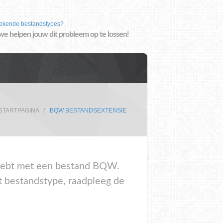
ekende bestandstypes?
we helpen jouw dit probleem op te lossen!
STARTPAGINA
BQW BESTANDSEXTENSIE
m hebt met een bestand BQW.
t bestandstype, raadpleeg de