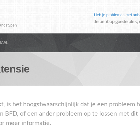
Heb je problemen met onb
Je bent op goede plek, 
andstypen
TAAL
tensie
kt, is het hoogstwaarschijnlijk dat je een problee
en BFD, of een ander probleem op te lossen met dit
or meer informatie.