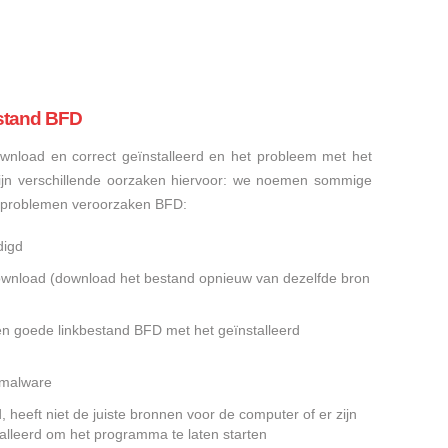
stand BFD
nload en correct geïnstalleerd en het probleem met het
ijn verschillende oorzaken hiervoor: we noemen sommige
sproblemen veroorzaken BFD:
digd
gedownload (download het bestand opnieuw van dezelfde bron
en goede linkbestand BFD met het geïnstalleerd
f malware
heeft niet de juiste bronnen voor de computer of er zijn
alleerd om het programma te laten starten