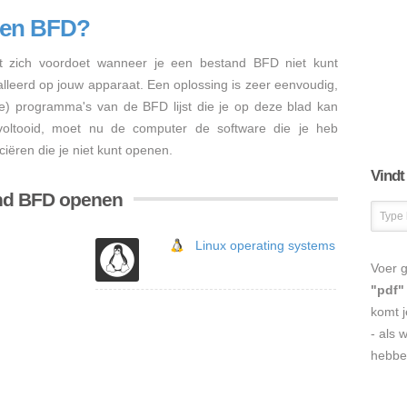
nen BFD?
 zich voordoet wanneer je een bestand BFD niet kunt
talleerd op jouw apparaat. Een oplossing is zeer eenvoudig,
re) programma's van de BFD lijst die je op deze blad kan
s voltooid, moet nu de computer de software die je heb
iëren die je niet kunt openen.
Vindt
and BFD openen
Linux operating systems
Voer g
"pdf"
komt j
- als 
hebbe