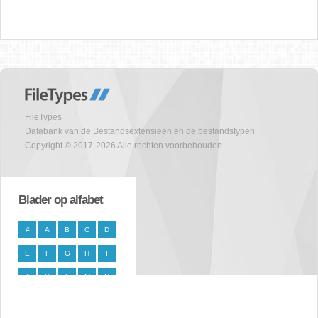
FileTypes
Databank van de Bestandsextensieen en de bestandstypen
Copyright © 2017-2026 Alle rechten voorbehouden
Blader op alfabet
#
A
B
C
D
E
F
G
H
I
J
K
L
M
N
O
P
Q
R
S