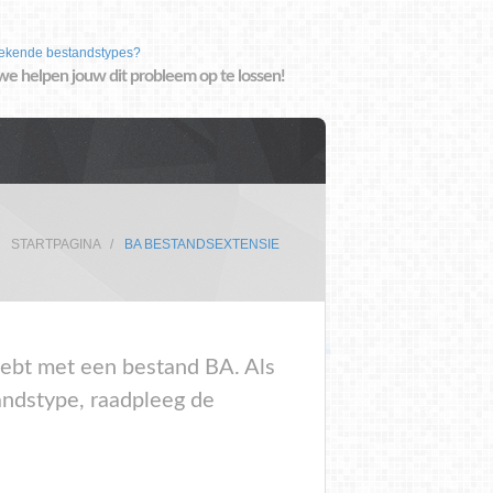
ekende bestandstypes?
we helpen jouw dit probleem op te lossen!
STARTPAGINA
BA BESTANDSEXTENSIE
 hebt met een bestand BA. Als
andstype, raadpleeg de