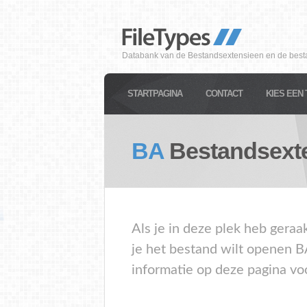
Databank van de Bestandsextensieen en de best
STARTPAGINA
CONTACT
KIES EEN 
BA
Bestandsext
Als je in deze plek heb geraa
je het bestand wilt openen B
informatie op deze pagina vo