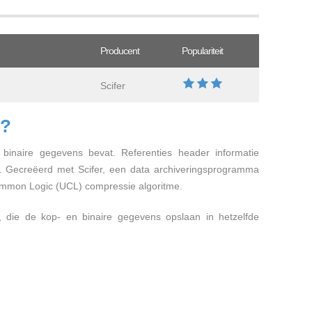
Producent
Populariteit
Scifer
A?
binaire gegevens bevat. Referenties header informatie
. Gecreëerd met Scifer, een data archiveringsprogramma
ommon Logic (UCL) compressie algoritme.
 die de kop- en binaire gegevens opslaan in hetzelfde