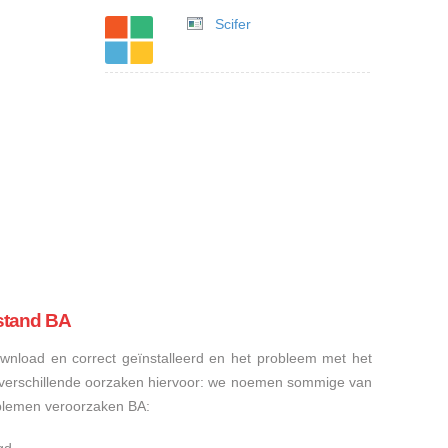
Scifer
stand BA
nload en correct geïnstalleerd en het probleem met het
n verschillende oorzaken hiervoor: we noemen sommige van
blemen veroorzaken BA: