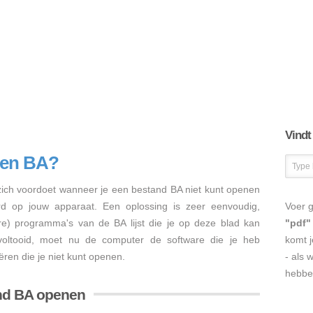
Vindt
nen BA?
ch voordoet wanneer je een bestand BA niet kunt openen
erd op jouw apparaat. Een oplossing is zeer eenvoudig,
Voer g
ere) programma's van de BA lijst die je op deze blad kan
"pdf"
s voltooid, moet nu de computer de software die je heb
komt j
ren die je niet kunt openen.
- als 
hebbe
nd BA openen