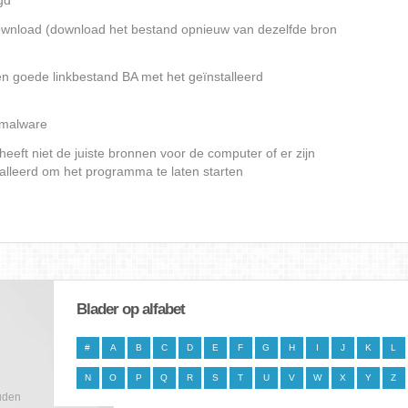
gd
gedownload (download het bestand opnieuw van dezelfde bron
en goede linkbestand BA met het geïnstalleerd
f malware
eeft niet de juiste bronnen voor de computer of er zijn
alleerd om het programma te laten starten
Blader op alfabet
#
A
B
C
D
E
F
G
H
I
J
K
L
N
O
P
Q
R
S
T
U
V
W
X
Y
Z
uden