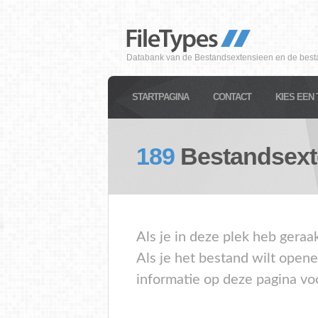
Databank van de Bestandsextensieen en de best
STARTPAGINA
CONTACT
KIES EEN 
189
Bestandsext
Als je in deze plek heb geraa
Als je het bestand wilt open
informatie op deze pagina vo