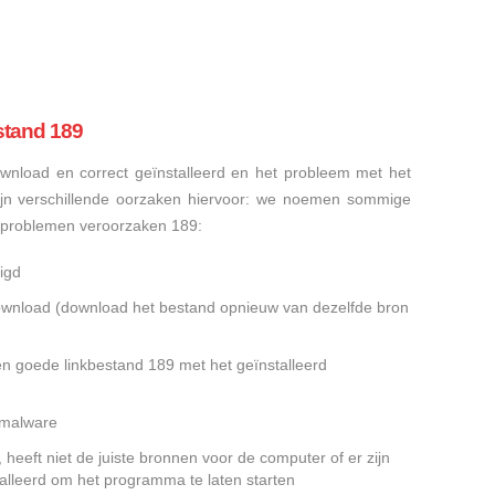
stand 189
nload en correct geïnstalleerd en het probleem met het
ijn verschillende oorzaken hiervoor: we noemen sommige
sproblemen veroorzaken 189:
igd
gedownload (download het bestand opnieuw van dezelfde bron
en goede linkbestand 189 met het geïnstalleerd
f malware
heeft niet de juiste bronnen voor de computer of er zijn
alleerd om het programma te laten starten