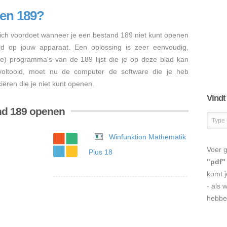
en 189?
ch voordoet wanneer je een bestand 189 niet kunt openen
erd op jouw apparaat. Een oplossing is zeer eenvoudig,
re) programma's van de 189 lijst die je op deze blad kan
s voltooid, moet nu de computer de software die je heb
iëren die je niet kunt openen.
Vindt
nd 189 openen
Winfunktion Mathematik
Voer g
Plus 18
"pdf"
komt j
- als 
hebbe