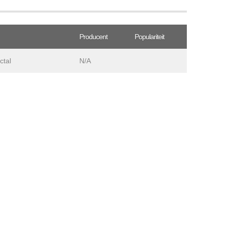
Producent
Populariteit
ctal
N/A