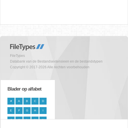
FileTypes
Databank van de Bestandsextensieen en de bestandstypen
Copyright © 2017-2026 Alle rechten voorbehouden
Blader op alfabet
#
A
B
C
D
E
F
G
H
I
J
K
L
M
N