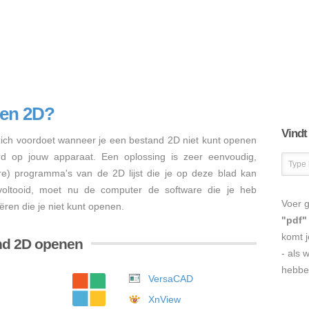
nen 2D?
Vindt
ch voordoet wanneer je een bestand 2D niet kunt openen
erd op jouw apparaat. Een oplossing is zeer eenvoudig,
ere) programma's van de 2D lijst die je op deze blad kan
s voltooid, moet nu de computer de software die je heb
Voer g
ëren die je niet kunt openen.
"pdf"
komt j
nd 2D openen
- als 
hebbe
VersaCAD
XnView