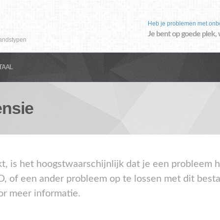
Heb je problemen met onb
Je bent op goede plek, 
andstypen
TAAL
nsie
kt, is het hoogstwaarschijnlijk dat je een probleem
D, of een ander probleem op te lossen met dit best
or meer informatie.