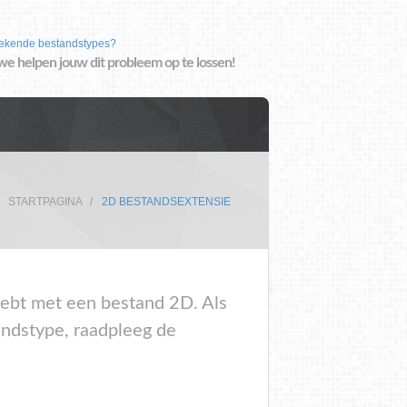
ekende bestandstypes?
we helpen jouw dit probleem op te lossen!
STARTPAGINA
2D BESTANDSEXTENSIE
 hebt met een bestand 2D. Als
andstype, raadpleeg de