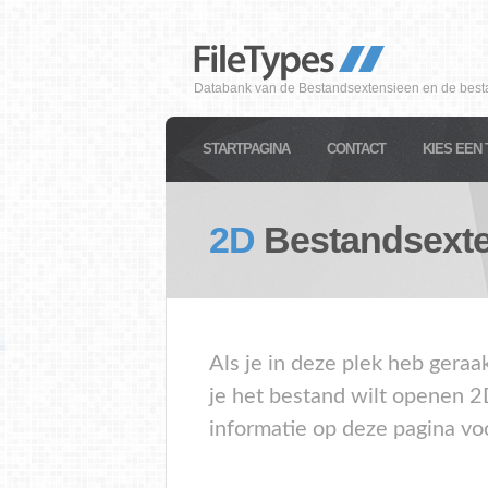
Databank van de Bestandsextensieen en de best
STARTPAGINA
CONTACT
KIES EEN 
2D
Bestandsexte
Als je in deze plek heb geraa
je het bestand wilt openen 2
informatie op deze pagina vo