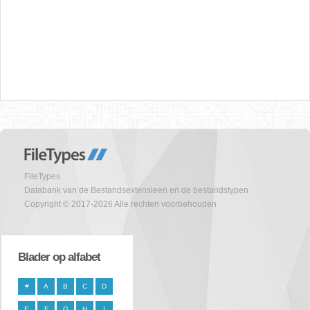
FileTypes
Databank van de Bestandsextensieen en de bestandstypen
Copyright © 2017-2026 Alle rechten voorbehouden
Blader op alfabet
#
A
B
C
D
E
F
G
H
I