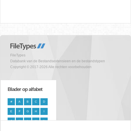
FileTypes
Databank van de Bestandsextensieen en de bestandstypen
Copyright © 2017-2026 Alle rechten voorbehouden
Blader op alfabet
#
A
B
C
D
E
F
G
H
I
J
K
L
M
N
O
P
Q
R
S