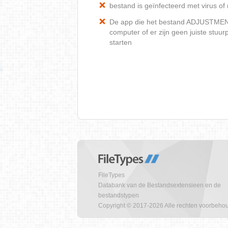
bestand is geïnfecteerd met virus o
De app die het bestand ADJUSTMENT
computer of er zijn geen juiste stu
starten
FileTypes
Databank van de Bestandsextensieen en de
bestandstypen
Copyright © 2017-2026 Alle rechten voorbeho