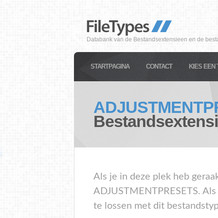
Databank van de Bestandsextensieen en de best
STARTPAGINA
CONTACT
KIES EEN 
ADJUSTMENTP
Bestandsextens
Als je in deze plek heb geraa
ADJUSTMENTPRESETS. Als je
te lossen met dit bestandsty