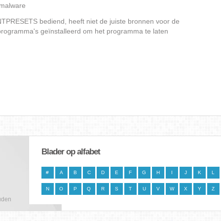
f malware
PRESETS bediend, heeft niet de juiste bronnen voor de
urprogramma's geïnstalleerd om het programma te laten
Blader op alfabet
#
A
B
C
D
E
F
G
H
I
J
K
L
N
O
P
Q
R
S
T
U
V
W
X
Y
Z
uden