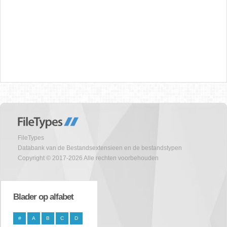
FileTypes
Databank van de Bestandsextensieen en de bestandstypen
Copyright © 2017-2026 Alle rechten voorbehouden
Blader op alfabet
#
A
B
C
D