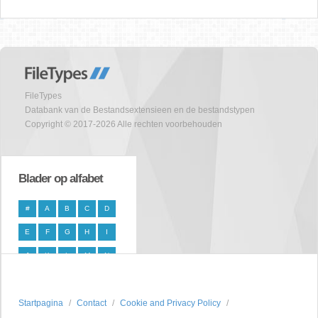
FileTypes
Databank van de Bestandsextensieen en de bestandstypen
Copyright © 2017-2026 Alle rechten voorbehouden
Blader op alfabet
#
A
B
C
D
E
F
G
H
I
J
K
L
M
N
O
P
Q
R
S
Startpagina
T
U
V
Contact
W
X
Cookie and Privacy Policy