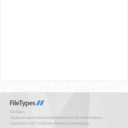
FileTypes
Databank van de Bestandsextensieen en de bestandstypen
Copyright © 2017-2026 Alle rechten voorbehouden