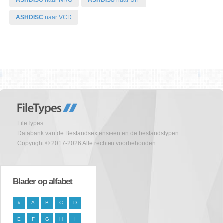
ASHDISC
naar NRG
ASHDISC
naar UIF
ASHDISC
naar VCD
FileTypes
Databank van de Bestandsextensieen en de bestandstypen
Copyright © 2017-2026 Alle rechten voorbehouden
Blader op alfabet
#
A
B
C
D
E
F
G
H
I