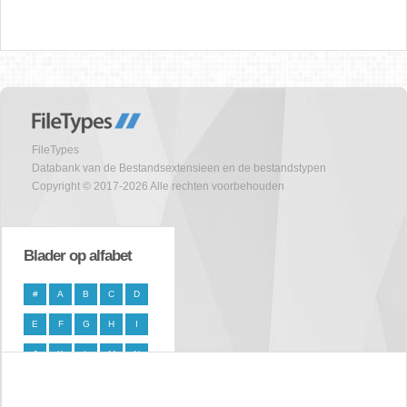
FileTypes
Databank van de Bestandsextensieen en de bestandstypen
Copyright © 2017-2026 Alle rechten voorbehouden
Blader op alfabet
#
A
B
C
D
E
F
G
H
I
J
K
L
M
N
O
P
Q
R
S