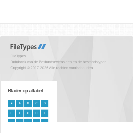
FileTypes
Databank van de Bestandsextensieen en de bestandstypen
Copyright © 2017-2026 Alle rechten voorbehouden
Blader op alfabet
#
A
B
C
D
E
F
G
H
I
J
K
L
M
N
O
P
Q
R
S