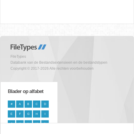
FileTypes
Databank van de Bestandsextensieen en de bestandstypen
Copyright © 2017-2026 Alle rechten voorbehouden
Blader op alfabet
#
A
B
C
D
E
F
G
H
I
J
K
L
M
N
O
P
Q
R
S