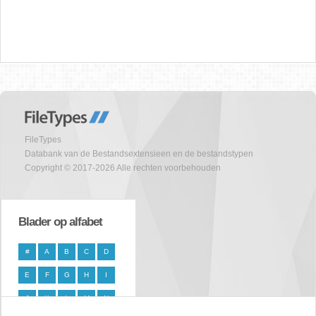
FileTypes
Databank van de Bestandsextensieen en de bestandstypen
Copyright © 2017-2026 Alle rechten voorbehouden
Blader op alfabet
#
A
B
C
D
E
F
G
H
I
J
K
L
M
N