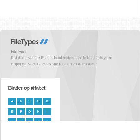
FileTypes
Databank van de Bestandsextensieen en de bestandstypen
Copyright © 2017-2026 Alle rechten voorbehouden
Blader op alfabet
#
A
B
C
D
E
F
G
H
I
J
K
L
M
N
O
P
Q
R
S