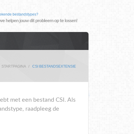
ekende bestandstypes?
we helpen jouw dit probleem op te lossen!
STARTPAGINA
CSI BESTANDSEXTENSIE
 hebt met een bestand CSI. Als
tandstype, raadpleeg de