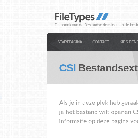
Databank van de Bestandsextensieen en de best
STARTPAGINA
CONTACT
KIES EEN 
CSI
Bestandsext
Als je in deze plek heb geraa
je het bestand wilt openen C
informatie op deze pagina vo