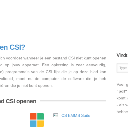
en CSI?
Vindt
ch voordoet wanneer je een bestand CSI niet kunt openen
erd op jouw apparaat. Een oplossing is zeer eenvoudig,
re) programma's van de CSI lijst die je op deze blad kan
s voltooid, moet nu de computer de software die je heb
Voer g
ëren die je niet kunt openen.
"pdf"
komt j
nd CSI openen
- als 
hebbe
CS EMMS Suite