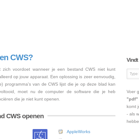
nen CWS?
Vindt
 zich voordoet wanneer je een bestand CWS niet kunt
talleerd op jouw apparaat. Een oplossing is zeer eenvoudig,
re) programma's van de CWS lijst die je op deze blad kan
s voltooid, moet nu de computer de software die je heb
Voer g
iëren die je niet kunt openen.
"pdf"
komt j
- als 
and CWS openen
hebbe
AppleWorks