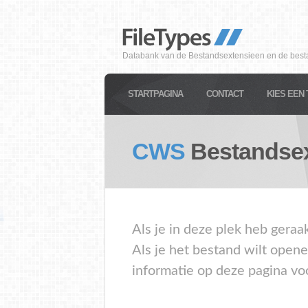
Databank van de Bestandsextensieen en de best
STARTPAGINA
CONTACT
KIES EEN 
CWS
Bestandsex
Als je in deze plek heb gera
Als je het bestand wilt open
informatie op deze pagina vo