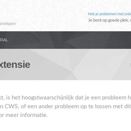
Heb je problemen met onb
Je bent op goede plek, 
andstypen
TAAL
tensie
akt, is het hoogstwaarschijnlijk dat je een problee
en CWS, of een ander probleem op te lossen met di
or meer informatie.