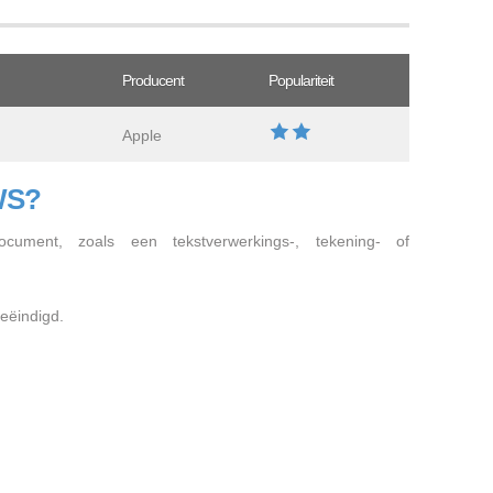
Producent
Populariteit
Apple
WS?
cument, zoals een tekstverwerkings-, tekening- of
eëindigd.