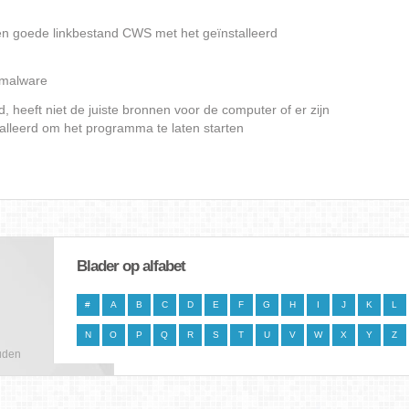
en goede linkbestand CWS met het geïnstalleerd
f malware
heeft niet de juiste bronnen voor de computer of er zijn
alleerd om het programma te laten starten
Blader op alfabet
#
A
B
C
D
E
F
G
H
I
J
K
L
N
O
P
Q
R
S
T
U
V
W
X
Y
Z
uden