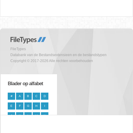
FileTypes
Databank van de Bestandsextensieen en de bestandstypen
Copyright © 2017-2026 Alle rechten voorbehouden
Blader op alfabet
#
A
B
C
D
E
F
G
H
I
J
K
L
M
N
O
P
Q
R
S