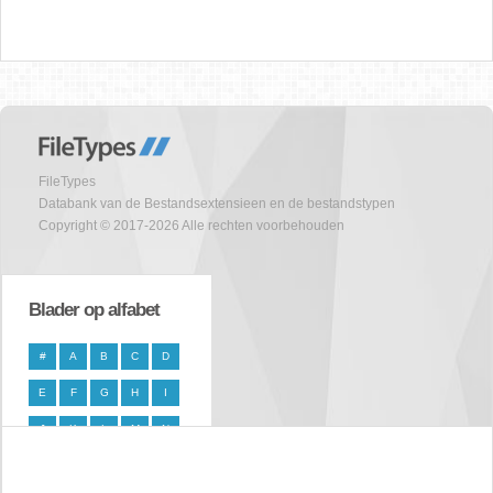
FileTypes
Databank van de Bestandsextensieen en de bestandstypen
Copyright © 2017-2026 Alle rechten voorbehouden
Blader op alfabet
#
A
B
C
D
E
F
G
H
I
J
K
L
M
N
O
P
Q
R
S