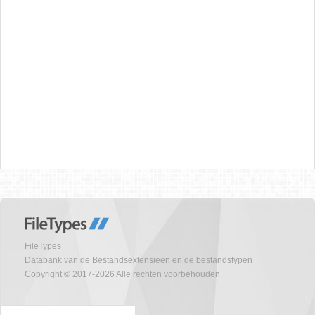
FileTypes
Databank van de Bestandsextensieen en de bestandstypen
Copyright © 2017-2026 Alle rechten voorbehouden