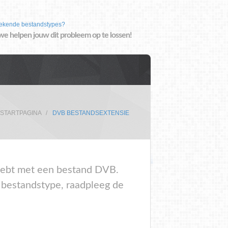
ekende bestandstypes?
we helpen jouw dit probleem op te lossen!
STARTPAGINA
DVB BESTANDSEXTENSIE
m hebt met een bestand DVB.
 bestandstype, raadpleeg de