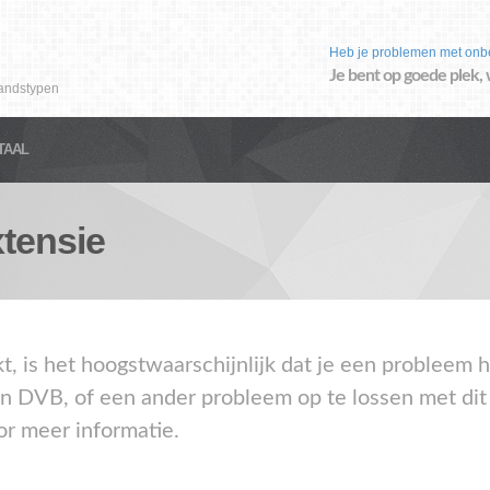
Heb je problemen met onb
Je bent op goede plek, 
andstypen
TAAL
tensie
akt, is het hoogstwaarschijnlijk dat je een problee
en DVB, of een ander probleem op te lossen met dit
or meer informatie.