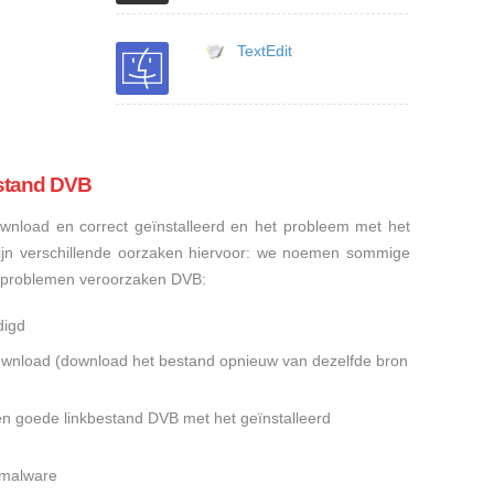
TextEdit
stand DVB
nload en correct geïnstalleerd en het probleem met het
ijn verschillende oorzaken hiervoor: we noemen sommige
sproblemen veroorzaken DVB:
digd
gedownload (download het bestand opnieuw van dezelfde bron
en goede linkbestand DVB met het geïnstalleerd
f malware