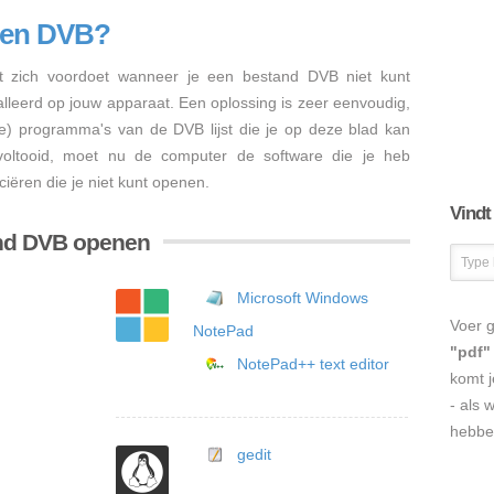
nen DVB?
 zich voordoet wanneer je een bestand DVB niet kunt
talleerd op jouw apparaat. Een oplossing is zeer eenvoudig,
re) programma's van de DVB lijst die je op deze blad kan
s voltooid, moet nu de computer de software die je heb
iëren die je niet kunt openen.
Vindt
and DVB openen
Microsoft Windows
Voer g
NotePad
"pdf"
NotePad++ text editor
komt j
- als 
hebbe
gedit