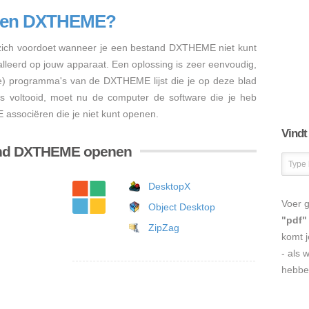
enen DXTHEME?
ich voordoet wanneer je een bestand DXTHEME niet kunt
talleerd op jouw apparaat. Een oplossing is zeer eenvoudig,
re) programma's van de DXTHEME lijst die je op deze blad
e is voltooid, moet nu de computer de software die je heb
associëren die je niet kunt openen.
Vindt
and DXTHEME openen
DesktopX
Voer g
Object Desktop
"pdf"
ZipZag
komt j
- als 
hebbe