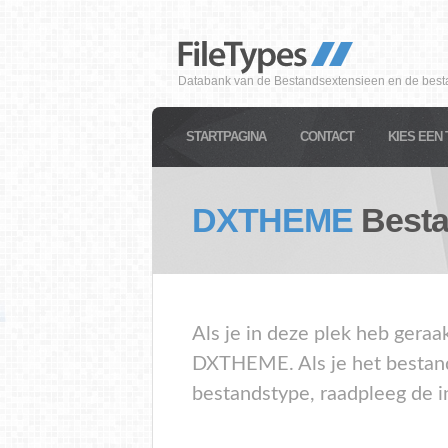
Databank van de Bestandsextensieen en de best
STARTPAGINA
CONTACT
KIES EEN 
DXTHEME
Besta
Als je in deze plek heb geraa
DXTHEME. Als je het bestand
bestandstype, raadpleeg de i