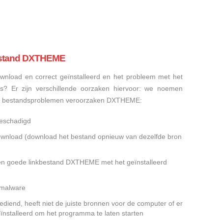
estand DXTHEME
nload en correct geïnstalleerd en het probleem met het
 Er zijn verschillende oorzaken hiervoor: we noemen
e bestandsproblemen veroorzaken DXTHEME:
eschadigd
gedownload (download het bestand opnieuw van dezelfde bron
een goede linkbestand DXTHEME met het geïnstalleerd
f malware
end, heeft niet de juiste bronnen voor de computer of er
eïnstalleerd om het programma te laten starten