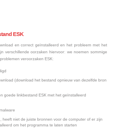
stand ESK
nload en correct geïnstalleerd en het probleem met het
ijn verschillende oorzaken hiervoor: we noemen sommige
sproblemen veroorzaken ESK:
digd
gedownload (download het bestand opnieuw van dezelfde bron
en goede linkbestand ESK met het geïnstalleerd
f malware
heeft niet de juiste bronnen voor de computer of er zijn
alleerd om het programma te laten starten