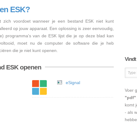
nen ESK?
 zich voordoet wanneer je een bestand ESK niet kunt
talleerd op jouw apparaat. Een oplossing is zeer eenvoudig,
re) programma's van de ESK lijst die je op deze blad kan
s voltooid, moet nu de computer de software die je heb
iëren die je niet kunt openen.
Vindt
and ESK openen
eSignal
Voer g
"pdf"
komt j
- als 
hebbe