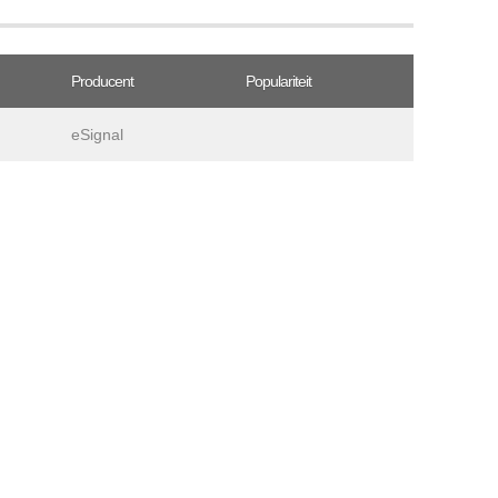
Producent
Populariteit
eSignal