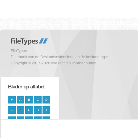
FileTypes
Databank van de Bestandsextensieen en de bestandstypen
Copyright © 2017-2026 Alle rechten voorbehouden
Blader op alfabet
#
A
B
C
D
E
F
G
H
I
J
K
L
M
N
O
P
Q
R
S