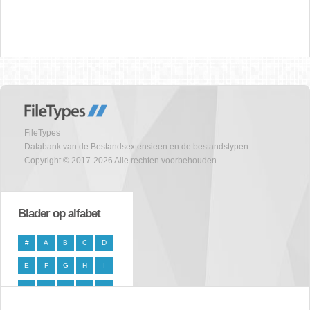
FileTypes
Databank van de Bestandsextensieen en de bestandstypen
Copyright © 2017-2026 Alle rechten voorbehouden
Blader op alfabet
#
A
B
C
D
E
F
G
H
I
J
K
L
M
N