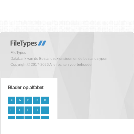
FileTypes
Databank van de Bestandsextensieen en de bestandstypen
Copyright © 2017-2026 Alle rechten voorbehouden
Blader op alfabet
#
A
B
C
D
E
F
G
H
I
J
K
L
M
N
O
P
Q
R
S