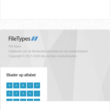
FileTypes
Databank van de Bestandsextensieen en de bestandstypen
Copyright © 2017-2026 Alle rechten voorbehouden
Blader op alfabet
#
A
B
C
D
E
F
G
H
I
J
K
L
M
N
O
P
Q
R
S