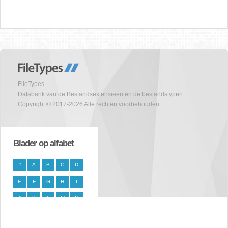
FileTypes
Databank van de Bestandsextensieen en de bestandstypen
Copyright © 2017-2026 Alle rechten voorbehouden
Blader op alfabet
#
A
B
C
D
E
F
G
H
I
J
K
L
M
N
O
P
Q
R
S