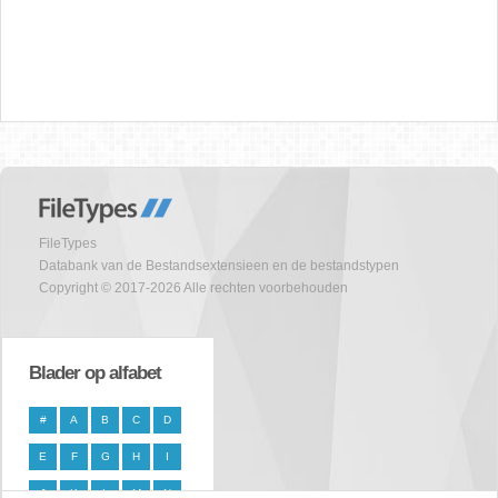
FileTypes
Databank van de Bestandsextensieen en de bestandstypen
Copyright © 2017-2026 Alle rechten voorbehouden
Blader op alfabet
#
A
B
C
D
E
F
G
H
I
J
K
L
M
N