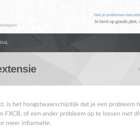
Heb je problemen met onb
Je bent op goede plek, 
andstypen
TAAL
xtensie
kt, is het hoogstwaarschijnlijk dat je een problee
en FXCB, of een ander probleem op te lossen met di
or meer informatie.