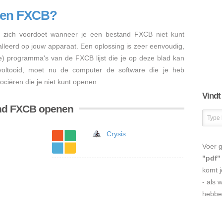
nen FXCB?
zich voordoet wanneer je een bestand FXCB niet kunt
talleerd op jouw apparaat. Een oplossing is zeer eenvoudig,
re) programma's van de FXCB lijst die je op deze blad kan
s voltooid, moet nu de computer de software die je heb
ciëren die je niet kunt openen.
Vindt
and FXCB openen
Crysis
Voer g
"pdf"
komt j
- als 
hebbe