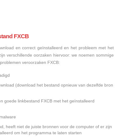
stand FXCB
nload en correct geïnstalleerd en het probleem met het
ijn verschillende oorzaken hiervoor: we noemen sommige
sproblemen veroorzaken FXCB:
adigd
gedownload (download het bestand opnieuw van dezelfde bron
en goede linkbestand FXCB met het geïnstalleerd
f malware
 heeft niet de juiste bronnen voor de computer of er zijn
alleerd om het programma te laten starten