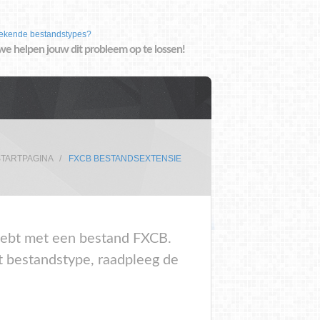
ekende bestandstypes?
we helpen jouw dit probleem op te lossen!
STARTPAGINA
FXCB BESTANDSEXTENSIE
m hebt met een bestand FXCB.
t bestandstype, raadpleeg de