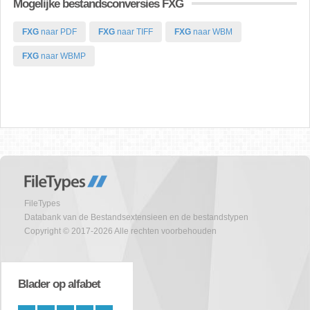
Mogelijke bestandsconversies FXG
FXG
naar PDF
FXG
naar TIFF
FXG
naar WBM
FXG
naar WBMP
FileTypes
Databank van de Bestandsextensieen en de bestandstypen
Copyright © 2017-2026 Alle rechten voorbehouden
Blader op alfabet