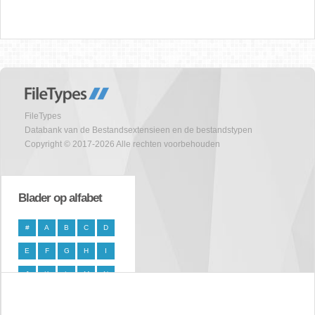
FileTypes
Databank van de Bestandsextensieen en de bestandstypen
Copyright © 2017-2026 Alle rechten voorbehouden
Blader op alfabet
#
A
B
C
D
E
F
G
H
I
J
K
L
M
N
O
P
Q
R
S