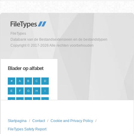
FileTypes
Databank van de Bestandsextensieen en de bestandstypen
Copyright © 2017-2026 Alle rechten voorbehouden
Blader op alfabet
#
A
B
C
D
E
F
G
H
I
J
K
L
M
N
O
P
Q
R
S
Startpagina
T
U
V
Contact
W
X
Cookie and Privacy Policy
FileTypes Safety Report
Y
Z