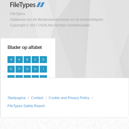
FileTypes
Databank van de Bestandsextensieen en de bestandstypen
Copyright © 2017-2026 Alle rechten voorbehouden
Blader op alfabet
#
A
B
C
D
E
F
G
H
I
J
K
L
M
N
O
P
Q
R
S
Startpagina
T
U
V
Contact
W
X
Cookie and Privacy Policy
FileTypes Safety Report
Y
Z