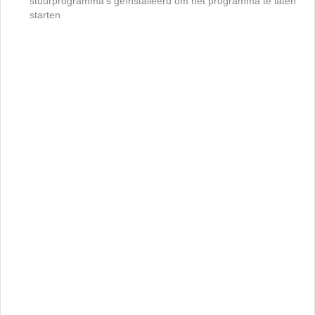
stuurprogramma's geïnstalleerd om het programma te laten
starten