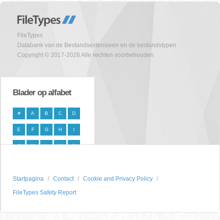
FileTypes
Databank van de Bestandsextensieen en de bestandstypen
Copyright © 2017-2026 Alle rechten voorbehouden
Blader op alfabet
#
A
B
C
D
E
F
G
H
I
J
K
L
M
N
O
P
Q
R
S
Startpagina
T
U
V
Contact
W
X
Cookie and Privacy Policy
FileTypes Safety Report
Y
Z