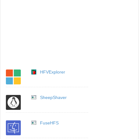
HFVExplorer
SheepShaver
FuseHFS