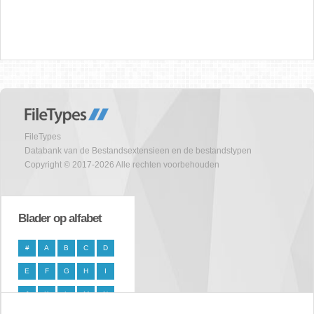
FileTypes
Databank van de Bestandsextensieen en de bestandstypen
Copyright © 2017-2026 Alle rechten voorbehouden
Blader op alfabet
#
A
B
C
D
E
F
G
H
I
J
K
L
M
N